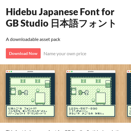
Hidebu Japanese Font for
GB Studio 日本語フォント
A downloadable asset pack
Name your own price
Download Now