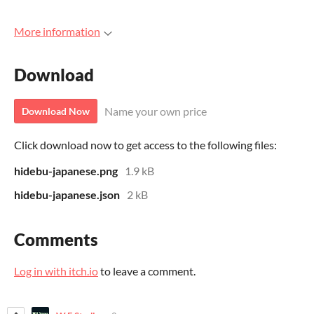
More information
Download
Name your own price
Download Now
Click download now to get access to the following files:
hidebu-japanese.png
1.9 kB
hidebu-japanese.json
2 kB
Comments
Log in with itch.io
to leave a comment.